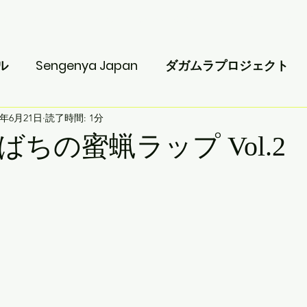
ts
ツアースケジュール
BALANGOMA
ショップ
Blog
ル
Sengenya Japan
ダガムラプロジェクト
1年6月21日
読了時間: 1分
ちの蜜蝋ラップ Vol.2