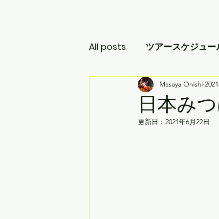
Home
About Jiwe
CD＆Produc
All posts
ツアースケジュー
CD&Products
Masaya Onishi
Video
202
日本みつば
更新日：
2021年6月22日