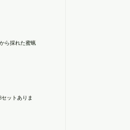
から採れた蜜蝋
計8セットありま