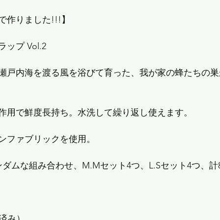
作りました!!!】
プ Vol.2
瀬戸内海を渡る風を浴びて育った、我が家の蜂たちの巣
作用で鮮度長持ち。水洗して繰り返し使えます。
ンファブリックを使用。
ランダムな組み合わせ、M.Mセット4つ、L.Sセット4つ、
約済み）