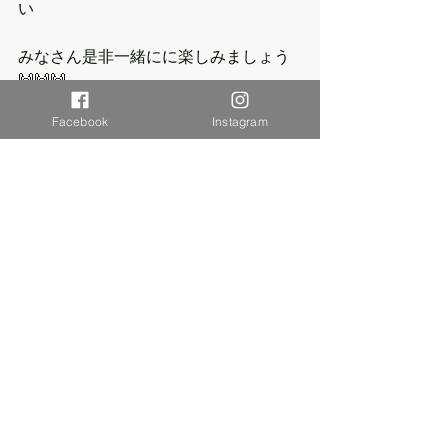
い
みなさん是非一緒にに楽しみましょう
🙌🙌🙌
Facebook
Instagram
＊＊＊＊○＊＊＊＊○＊＊＊＊○＊＊＊
＊
BALANGOMA LIVE
アフリカンミュージックライブ@東京
国立市
7/27(日) 13:15 open 13:45 start
料金 : 大人3500円　小学生以下 500円　
中高生1200円
場所 : くにたち未来共創拠点　矢川プラ
ス
　　　東京都国立市富士見台4丁目17-
65