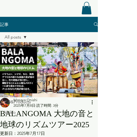
記事
All posts
All posts
ツアースケジュール
Sengenya Japan
ダガムラプロジェクト
BALANGOMA
Masaya Onishi
CD&Products
2025年7月8日
読了時間: 3分
BALANGOMA 大地の音と
Video
地球のリズムツアー2025
更新日：
2025年7月17日