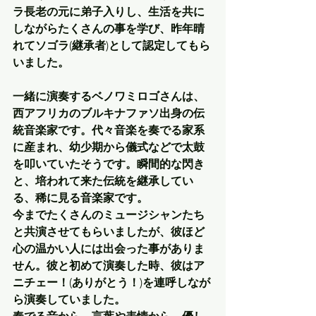
ラ長老の元に弟子入りし、生活を共に
しながらたくさんの事を学び、昨年晴
れてソゴラ
(
継承者
)
として認定してもら
いました。
一緒に演奏するベノワミロゴさんは、
西アフリカのブルキナファソ出身の伝
統音楽家です。代々音楽を奏でる家系
に産まれ、幼少期から儀式などで太鼓
を叩いていたそうです。瞬間的な閃き
と、培われて来た伝統を継承してい
る、稀に見る音楽家です。
今までたくさんのミュージシャンたち
と共演させてもらいましたが、彼ほど
心の温かい人には出会った事がありま
せん。彼と初めて演奏した時、彼はア
ニチェー！
(
ありがとう！
)
を連呼しなが
ら演奏していました。