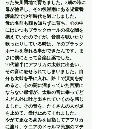
った矢川団地で育ちました。
3
歳の時に
母が他界し、その後湘南にある児童養
護施設で少年時代を過ごしました。
母の名前も顔も知らずに育ち、心の中
にはいつもブラックホールの様な闇を
抱えていたのですが、音楽を聴いたり
歌ったりしている時は、そのブラック
ホールを忘れる事ができたんです。ま
さに僕にとって音楽は薬でした。
20
代前半にアフリカの太鼓に出会い、
その音に魅せられてしまいました。自
分も太鼓を手に入れ、路上で演奏を始
めると、心の闇に溜まっていた言葉に
ならない感情が、太鼓の音に乗ってど
んどん外に吐き出されていくのを感じ
ました。その音を、たくさんの人が足
を止めて、受け止めてくれました。
やがて更なる高みを目指してアフリカ
に渡り、ケニアのドゥルマ民族のマテ