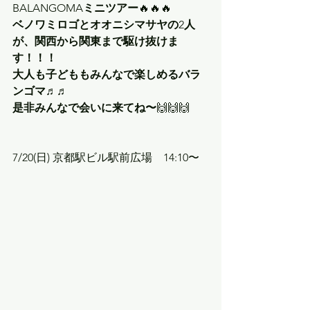
BALANGOMA
ミニツアー
🔥🔥🔥
ベノワミロゴとオオニシマサヤの
2
人
が、関西から関東まで駆け抜けま
す！！！
大人も子どももみんなで楽しめるバラ
ンゴマ♬♬
是非みんなで会いに来てね〜
🙌🙌🙌
7/20(日) 京都駅ビル駅前広場　14:10〜