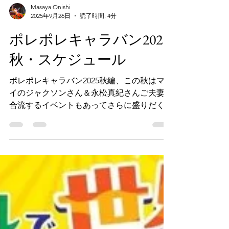
Masaya Onishi
2025年9月26日
読了時間: 4分
ポレポレキャラバン2025
秋・スケジュール
ポレポレキャラバン2025秋編、この秋はマサ
イのジャクソンさん＆永松真紀さんご夫妻が
合流するイベントもあってさらに盛りだくさ
ん。日本各地にアフリカの風を届けていきま
す。 ★ポレポレキャラバンとは？大西マサ
ヤ（ミュージシャン・ドゥルマ民族伝統継承