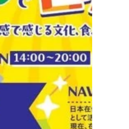
者）と、キベラスラムで困窮児童や孤児の駆
け込み寺「マゴソスクール」を運営する早川
千晶（ケニア在住37年）のAfrican Talk & Live
ユニット。アフリカ・ケニアから、今を共に
生き抜くための大切なメッセージ希望と勇気
が湧き上がる力強い言葉躍動するリズムと命
の喜びあふれるアフリカ音楽の時間。 軽や
かなアフリカンギターに飛びきり明るい歌
声、アフリカの躍動感と生命力を伝えるタイ
コの響き。伝統曲、アフリカンポップス、心
に響くオリジナル曲など、楽しいアフリカン
ライブと、困難な状況でも生きることを決し
てあきらめず、助け合いながら生き抜くスラ
ムの仲間たちのいのちの物語。 ★ポレポレ
キャラバンは個性あふれる様々なミュージシ
ャン、ダンサー、活動家、講演者とのコラボ
で各地でイベントを行っています。１回１回
のイベントそ