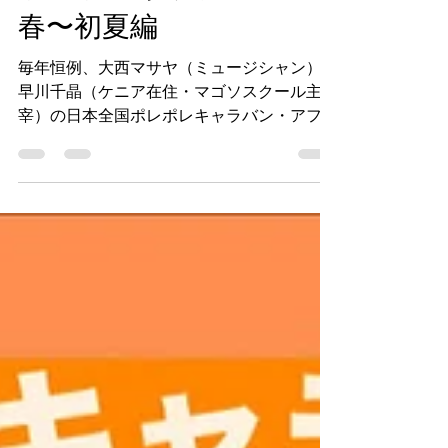
Masaya Onishi
5月15日
読了時間: 3分
ポレポレキャラバン2026
春〜初夏編
毎年恒例、大西マサヤ（ミュージシャン）と
早川千晶（ケニア在住・マゴソスクール主
宰）の日本全国ポレポレキャラバン・アフリ
カトーク’ライブツアー！年2回、春初夏ツア
ーと秋ツアーで、日本全国各地にアフリカの
風を吹かせて回ります。 アフリカ・ケニア
から、今を共に生き抜くための大切なメッセ
ージ希望と勇気が湧き上がる力強い言葉躍動
するリズムと命の喜びあふれるアフリカ音楽
の時間。 軽やかなアフリカンギターに飛び
きり明るい歌声、アフリカの躍動感と生命力
を伝えるタイコの響き。伝統曲、アフリカン
ポップス、心に響くオリジナル曲など、楽し