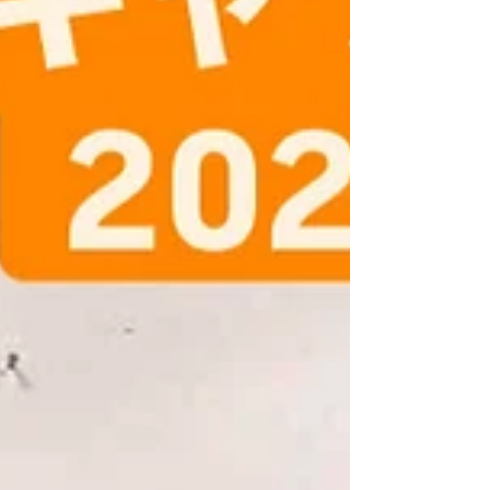
いアフリカンライブと、困難な状況でも生き
ることを決してあきらめず、助け合いながら
生き抜くケニアの仲間たちのいのちの物語。
もっともっと繋がろう！アフリカと日本。
歌い、音楽を奏で、語り合おう。より良い地
球の未来に向けて。 ★スケジュール ★トー
ク＆ライブ ◎講演・トークショー ※コラ
ボイベント ☆ワークショップあり 5月23日
(土) 静岡県富士市(withさとみん）★※☆
https://docs.google.com/forms/d/