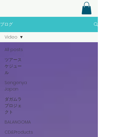
ブログ
Video
All posts
ツアース
ケジュー
ル
Sengenya
Japan
ダガムラ
プロジェ
クト
BALANGOMA
CD&Products